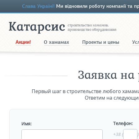
Слава Україні!
Ми відновили роботу компанії та пр
строительство хамамов,
производство оборудования
Акции!
О хамамах
Проекты и цены
Ус
Заявка на
Первый шаг в строительстве любого хамам
Ответим на следующий
Телефон:
Имя:
+38 (
)