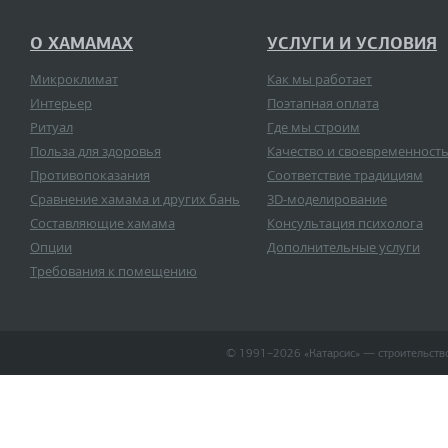
О ХАМАМАХ
УСЛУГИ И УСЛОВИЯ
Микроклимат
Как мы работает
Интерьер
Поэтапная оплата
Ритуал
Где мы строим
Польза для здоровья
Качество и своевременност
Противопоказания
Соответствие традициям
Сравнение хамама и других бань
3D-моделирование
Составляющие хамама
Консультация психолога
Опции
Дополнительные услуги
Требования к помещению
© 1991–2026 «Катарсиc» — строительство