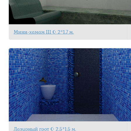
Мини-хамам III ☪ 2ᕁ1.7 м.
Лазурный грот ☪ 2.5ᕁ1.5 м.