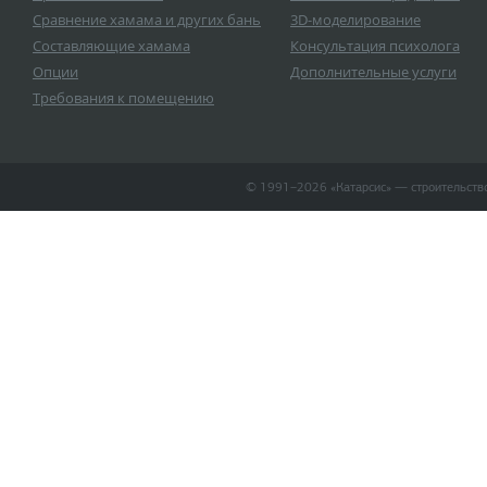
Сравнение хамама и других бань
3D-моделирование
Составляющие хамама
Консультация психолога
Опции
Дополнительные услуги
Требования к помещению
© 1991–2026 «Катарсиc» — строительство